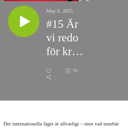
May 6, 2025
#15 Är
vi redo
för kris
och
78
krig?
Det internationella läget är allvarligt – men vad innebär